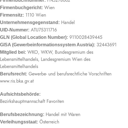
FN527866z
Firmenbuchnummer:
Wien
Firmenbuchgericht:
1110 Wien
Firmensitz:
Handel
Unternehmensgegenstand:
ATU75311716
UID-Nummer:
9110028439445
GLN (Global Location Number):
32443691
GISA (Gewerbeinformationssystem Austria):
WKO, WKW, Bundesgremium des
Mitglied bei:
Lebensmittelhandels, Landesgremium Wien des
Lebensmittelhandels
Gewerbe- und berufsrechtliche Vorschriften
Berufsrecht:
www.ris.bka.gv.at
Aufsichtsbehörde:
Bezirkshauptmannschaft Favoriten
Handel mit Waren
Berufsbezeichnung:
Österreich
Verleihungsstaat: