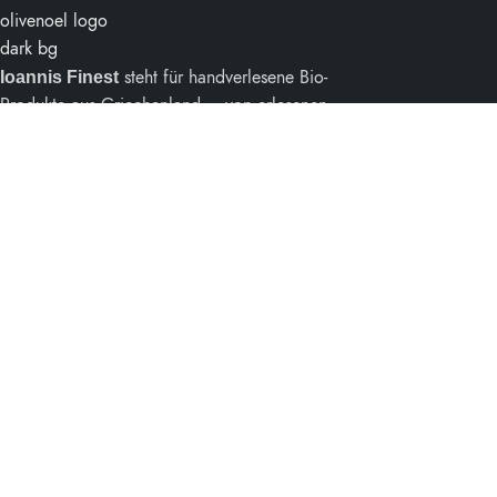
steht für handverlesene Bio-
Ioannis Finest
Produkte aus Griechenland – von erlesenen
Olivenölen bis zu feinster Feinkost. Natürlich,
nachhaltig und mit Leidenschaft hergestellt.
Shop
Olivenöl
Oliven, Pesto & Co
Kräuter & Tee
Honig
Säfte & Marmelade
Pflegeprodukte
Informationen
Über uns
Ratgeber