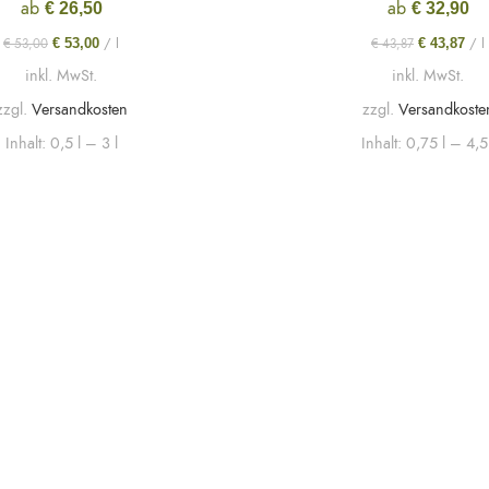
ab
ab
€
26,50
€
32,90
/
l
/
l
€
53,00
€
53,00
€
43,87
€
43,87
inkl. MwSt.
inkl. MwSt.
zzgl.
Versandkosten
zzgl.
Versandkoste
Inhalt: 0,5
l
– 3
l
Inhalt: 0,75
l
– 4,