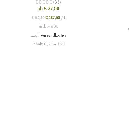
(33)
ab
€
37,50
/
l
€
187,50
€
187,50
inkl. MwSt.
zzgl.
Versandkosten
Inhalt: 0,2
l
– 1,2
l