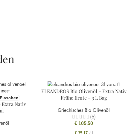
den
ELEANDROS Bio Olivenöl – Extra Nativ
Frühe Ernte – 3 L Bag
 Flaschen
Extra Nativ
Griechisches Bio Olivenöl
ml
(6)
venöl
€
105,50
/
l
€
35,17