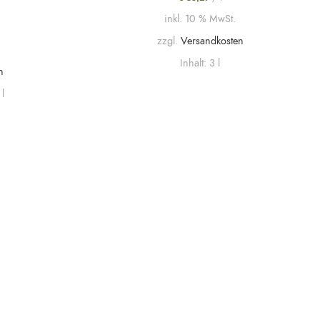
inkl. 10 % MwSt.
zzgl.
Versandkosten
Inhalt: 3
l
n
5
l