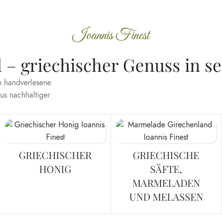
Ioannis Finest
l – griechischer Genuss in s
h handverlesene
us nachhaltiger
GRIECHISCHER
GRIECHISCHE
HONIG
SÄFTE,
MARMELADEN
UND MELASSEN