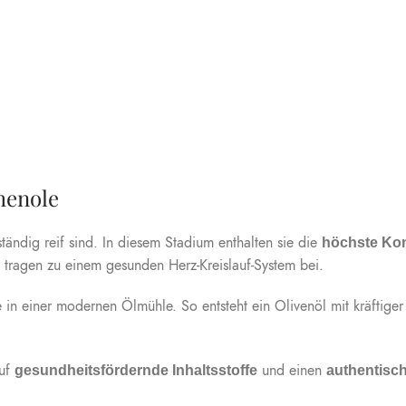
henole
tändig reif sind. In diesem Stadium enthalten sie die
höchste Kon
d tragen zu einem gesunden Herz-Kreislauf-System bei.
 in einer modernen Ölmühle. So entsteht ein Olivenöl mit kräftige
auf
und einen
gesundheitsfördernde Inhaltsstoffe
authentisc