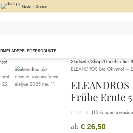
t
Made in Greece
ARMELADE
PFLEGEPRODUKTE
Startseite
Shop
Griechisches B
ELEANDROS Bio Olivenöl – Ext
ELEANDROS Bi
Frühe Ernte 
(
13
Kundenrezension
ab
€
26,50