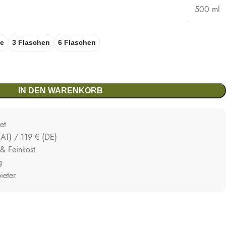
500 ml
he
3 Flaschen
6 Flaschen
IN DEN WARENKORB
et
(AT) / 119 € (DE)
 & Feinkost
g