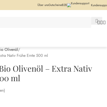
Über uns
Gutscheine
B2B
Kundensuppo
io Olivenöl
ra Nativ Frühe Ernte 500 ml
o Olivenöl – Extra Nativ
500 ml
en)