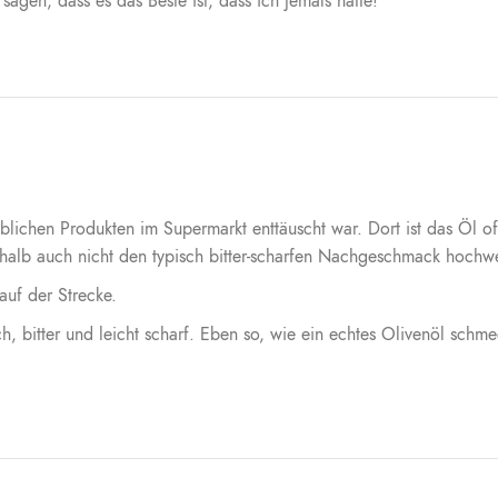
agen, dass es das Beste ist, dass ich jemals hatte!
ichen Produkten im Supermarkt enttäuscht war. Dort ist das Öl oft n
alb auch nicht den typisch bitter-scharfen Nachgeschmack hochwer
auf der Strecke.
h, bitter und leicht scharf. Eben so, wie ein echtes Olivenöl schme