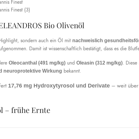
ELEANDROS Bio Olivenöl
Highlight, sondern auch ein Öl mit
nachweislich gesundheitsf
fgenommen. Damit ist wissenschaftlich bestätigt, dass es die Blutfe
dere
und
. Diese 
Oleocanthal (491 mg/kg)
Oleasin (312 mg/kg)
bekannt.
d neuroprotektive Wirkung
fert
– weit über
17,76 mg Hydroxytyrosol und Derivate
 – frühe Ernte