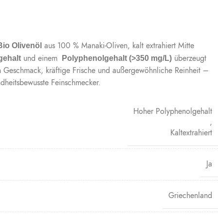
aus 100 % Manaki-Oliven, kalt extrahiert Mitte
o Olivenöl
und einem
überzeugt
gehalt
Polyphenolgehalt (>350 mg/L)
en Geschmack, kräftige Frische und außergewöhnliche Reinheit –
ndheitsbewusste Feinschmecker.
Hoher Polyphenolgehalt
,
Kaltextrahiert
Ja
Griechenland