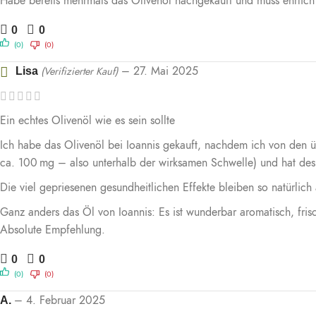
Habe bereits mehrmals das Olivenöl nachgekauft und muss ehrlich s
0
0
(0)
(0)
–
27. Mai 2025
(Verifizierter Kauf)
Lisa
Ein echtes Olivenöl wie es sein sollte
Ich habe das Olivenöl bei Ioannis gekauft, nachdem ich von den übl
ca. 100 mg – also unterhalb der wirksamen Schwelle) und hat desh
Die viel gepriesenen gesundheitlichen Effekte bleiben so natürlich 
Ganz anders das Öl von Ioannis: Es ist wunderbar aromatisch, frisc
Absolute Empfehlung.
0
0
(0)
(0)
–
4. Februar 2025
A.