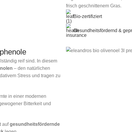
frisch geschnittenem Gras.
Bio-zertifiziert
Gesundheitsfördernd & gepr
yphenole
ständig reif sind. In diesem
enolen
– den natürlichen
idativem Stress und tragen zu
rnte in einer modernen
sgewogener Bitterkeit und
t auf
gesundheitsfördernde
ck
legen.