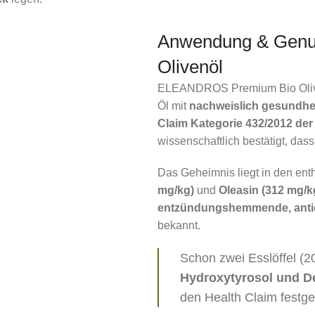
Anwendung & Gen
Olivenöl
ELEANDROS Premium Bio Olivenöl
Öl mit
nachweislich gesundhe
Claim Kategorie 432/2012 d
wissenschaftlich bestätigt, dass
Das Geheimnis liegt in den en
mg/kg)
und
Oleasin (312 mg/k
entzündungshemmende, antio
bekannt.
Schon zwei Esslöffel (20
Hydroxytyrosol und De
den Health Claim festgel