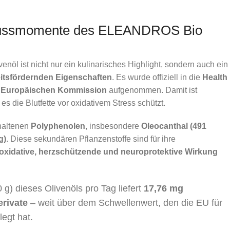
ussmomente des ELEANDROS Bio
 ist nicht nur ein kulinarisches Highlight, sondern auch ein
itsfördernden Eigenschaften
. Es wurde offiziell in die
Health
er Europäischen Kommission
aufgenommen. Damit ist
 es die Blutfette vor oxidativem Stress schützt.
thaltenen
Polyphenolen
, insbesondere
Oleocanthal (491
g)
. Diese sekundären Pflanzenstoffe sind für ihre
xidative, herzschützende und neuroprotektive Wirkung
 g) dieses Olivenöls pro Tag liefert
17,76 mg
rivate
– weit über dem Schwellenwert, den die EU für
egt hat.