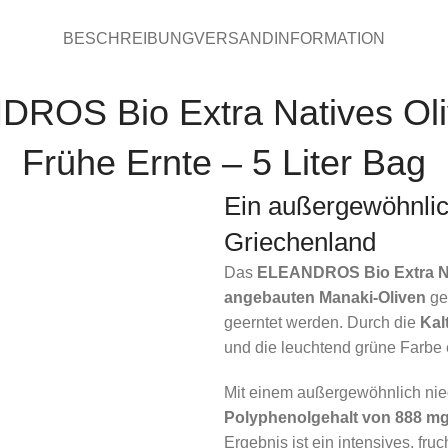
BESCHREIBUNG
VERSANDINFORMATION
ROS Bio Extra Natives Oli
Frühe Ernte – 5 Liter Bag
Ein außergewöhnli
Griechenland
Das
ELEANDROS Bio Extra Nat
angebauten Manaki-Oliven
gew
geerntet werden. Durch die
Kal
und die leuchtend grüne Farbe 
Mit einem außergewöhnlich ni
Polyphenolgehalt von 888 mg
Ergebnis ist ein intensives, fr