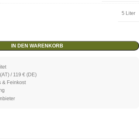
5 Liter
IN DEN WARENKORB
tet
(AT) / 119 € (DE)
s & Feinkost
ng