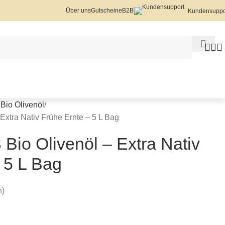
Über uns
Gutscheine
B2B
Kundensuppo
Bio Olivenöl
tra Nativ Frühe Ernte – 5 L Bag
o Olivenöl – Extra Nativ
 5 L Bag
n)