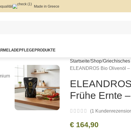
qualität
Made in Greece
ARMELADE
PFLEGEPRODUKTE
Startseite
Shop
Griechisches 
ELEANDROS Bio Olivenöl – Ex
ELEANDROS Bi
Frühe Ernte –
(
1
Kundenrezensio
€
164,90