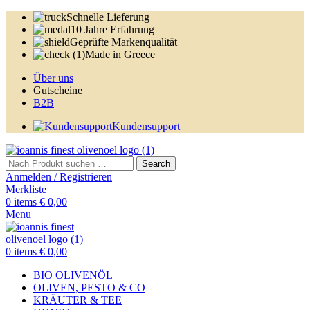
Schnelle Lieferung
10 Jahre Erfahrung
Geprüfte Markenqualität
Made in Greece
Über uns
Gutscheine
B2B
Kundensupport
Search
Anmelden / Registrieren
Merkliste
0
items
€
0,00
Menu
0
items
€
0,00
BIO OLIVENÖL
OLIVEN, PESTO & CO
KRÄUTER & TEE