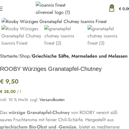
0
€
0,0
Bild vergößern
Startseite
Shop
Griechische Säfte, Marmeladen und Melassen
ROOBY Würziges Granatapfel-Chutney
€
9,50
€
38,00
/
l
inkl. 10 % MwSt.
zzgl.
Versandkosten
Das
würzige Granatapfel-Chutney
von ROOBY vereint süß-
saures Fruchtaroma mit feiner Chili-Schärfe. Hergestellt aus
griechischem Bio-Obst und -Gemüse
, bietet es mediterrane