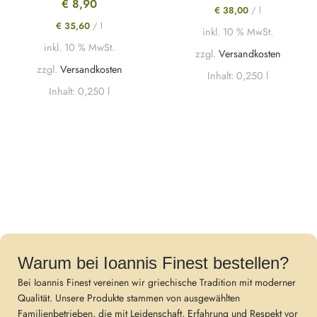
€
8,90
€
38,00
/
l
€
35,60
/
l
inkl. 10 % MwSt.
inkl. 10 % MwSt.
zzgl.
Versandkosten
zzgl.
Versandkosten
Inhalt: 0,250
l
Inhalt: 0,250
l
Warum bei Ioannis Finest bestellen?
Bei Ioannis Finest vereinen wir griechische Tradition mit moderner
Qualität. Unsere Produkte stammen von ausgewählten
Familienbetrieben, die mit Leidenschaft, Erfahrung und Respekt vor