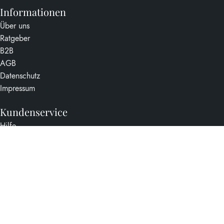
Informationen
Über uns
Ratgeber
B2B
AGB
Datenschutz
Impressum
Kundenservice
Hilfe
Zahlung
Versand
Widerruf
Kontakt
IOANNIS FINEST
©
2026
|
Webdesign von