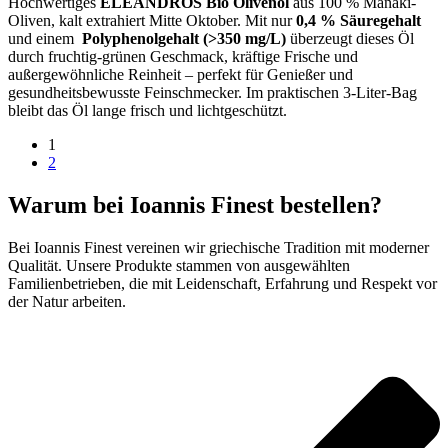
Hochwertiges
ELEANDROS Bio Olivenöl
aus 100 % Manaki-
Oliven, kalt extrahiert Mitte Oktober. Mit nur
0,4 % Säuregehalt
und einem
Polyphenolgehalt (>350 mg/L)
überzeugt dieses Öl
durch fruchtig-grünen Geschmack, kräftige Frische und
außergewöhnliche Reinheit – perfekt für Genießer und
gesundheitsbewusste Feinschmecker. Im praktischen 3-Liter-Bag
bleibt das Öl lange frisch und lichtgeschützt.
1
2
Warum bei Ioannis Finest bestellen?
Bei Ioannis Finest vereinen wir griechische Tradition mit moderner
Qualität. Unsere Produkte stammen von ausgewählten
Familienbetrieben, die mit Leidenschaft, Erfahrung und Respekt vor
der Natur arbeiten.