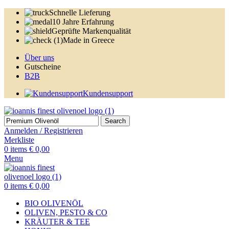
Schnelle Lieferung
10 Jahre Erfahrung
Geprüfte Markenqualität
Made in Greece
Über uns
Gutscheine
B2B
Kundensupport
Search
Anmelden / Registrieren
Merkliste
0
items
€
0,00
Menu
0
items
€
0,00
BIO OLIVENÖL
OLIVEN, PESTO & CO
KRÄUTER & TEE