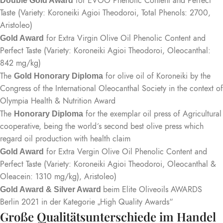
for EVOO Phenolic Content and Perfect
Double Gold Award
Taste (Variety: Koroneiki Agioi Theodoroi, Total Phenols: 2700,
Aristoleo)
for Extra Virgin Olive Oil Phenolic Content and
Gold Award
Perfect Taste (Variety: Koroneiki Agioi Theodoroi, Oleocanthal:
842 mg/kg)
The
for olive oil of Koroneiki by the
Gold Honorary Diploma
Congress of the International Oleocanthal Society in the context of
Olympia Health & Nutrition Award
The
for the exemplar oil press of Agricultural
Honorary Diploma
cooperative, being the world´s second best olive press which
regard oil production with health claim
for Extra Vergin Olive Oil Phenolic Content and
Gold Award
Perfect Taste (Variety: Koroneiki Agioi Theodoroi, Oleocanthal &
Oleacein: 1310 mg/kg), Aristoleo)
beim Elite Oliveoils AWARDS
Gold Award & Silver Award
Berlin 2021 in der Kategorie „High Quality Awards“
Große Qualitätsunterschiede im Handel